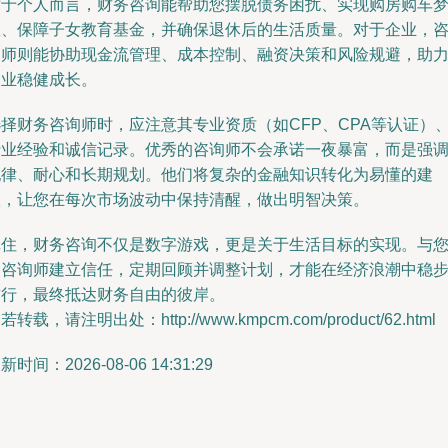
对于个人而言，财务咨询能帮助您摆脱债务困扰、实现购房购车
想、保障子女教育基金，并确保退休后的生活质量。对于企业，
询师则能协助现金流管理、成本控制、融资决策和风险规避，助
企业稳健成长。
选择财务咨询师时，应注意其专业资质（如CFP、CPA等认证）
行业经验和诚信记录。优秀的咨询师不会承诺一夜暴富，而是强
纪律、耐心和长期规划。他们将复杂的金融知识转化为易懂的建
议，让您在每次市场波动中保持清醒，做出明智决策。
记住，财务咨询不仅是数字游戏，更是关于生活目标的实现。与
的咨询师建立信任，定期回顾并调整计划，才能在经济浪潮中稳
前行，最终抵达财务自由的彼岸。
若转载，请注明出处：http://www.kmpcm.com/product/62.html
新时间：2026-08-06 14:31:29