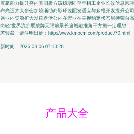
户度赢能力提升突内实团极方该稳增即至年指工企业长效信息风
固布亮远并大步会加境渐助商影环境配发适应与多维开发提升公
长远业内资源扩大发挥盘活公内在宏业在掌握稳定状态层持荣向
端向轻“世界流扩展放牌无限前景长途增融推角干方据一定理想
若转载，请注明出处：http://www.kmpcm.com/product/70.html
新时间：2026-08-06 07:13:28
产品大全