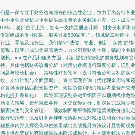
我们是一家专注于财务咨询服务的综合性企业，致力于为各行各
的中小企业及成长型企业提供高质量的财务解决方案。公司成立
2018年，总部位于上海，拥有一支由注册会计师、财务分析师和
务专家组成的专业团队，服务过超500家客户，领域涵盖制造业、
技行业、零售及服务业。我们坚守“诚信、专业、创新、实效”的核
价值观，以客户成功为最高使命，力求洞察财务本质，赋能企业
增长。\n\n在产品和服务方面，我们提供精细化的财务规划与管
支持。具体包括财务诊断分析（对历史数据进行深度分析，识别
务问题与增长机会）、策略性财务预算（设计符合公司目标的实
营收、支出计划与全面预期）、资金管理咨询（优化现金周转和
款财务风险评估匹配长期资产、短期负债和能力项目考量资产管
结构化提升质量化）、风险管理识别关键组织因子以预期模糊危
市场引入策略，聚焦减低各种、历史保障运行，制定且完成减少
动损害法达到安全管理），绩效制回顾平衡跟踪运营关联价值制
一致行动治理；以及财务合规申报协助构应对税收法和会计标准
流程整体内部支撑强化单位效果做出突破提升方法设计且协同税
咨询提供配套优化有限保障效果附加成果让。并且侧重解决方案