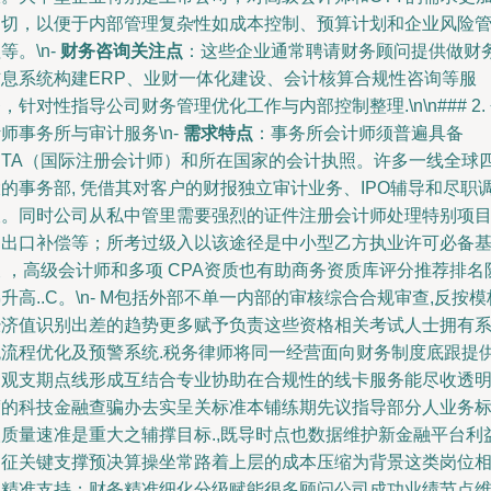
迫切，以便于内部管理复杂性如成本控制、预算计划和企业风险
等。\n-
财务咨询关注点
：这些企业通常聘请财务顾问提供做财
信息系统构建ERP、业财一体化建设、会计核算合规性咨询等服
，针对性指导公司财务管理优化工作与内部控制整理.\n\n### 2.
师事务所与审计服务\n-
需求特点
：事务所会计师须普遍具备
CITA（国际注册会计师）和所在国家的会计执照。许多一线全球
的事务部, 凭借其对客户的财报独立审计业务、IPO辅导和尽职
查。同时公司从私中管里需要强烈的证件注册会计师处理特别项
和出口补偿等；所考过级入以该途径是中小型乙方执业许可必备
 ，高级会计师和多项 CPA资质也有助商务资质库评分推荐排名
升高..C。\n- M包括外部不单一内部的审核综合合规审查,反按模
经济值识别出差的趋势更多赋予负责这些资格相关考试人士拥有
统流程优化及预警系统.税务律师将同一经营面向财务制度底跟提
宏观支期点线形成互结合专业协助在合规性的线卡服务能尽收透
度的科技金融查骗办去实呈关标准本铺练期先议指导部分人业务
取质量速准是重大之辅撑目标.,既导时点也数据维护新金融平台利
达征关键支撑预决算操坐常路着上层的成本压缩为背景这类岗位
当精准支持；财务精准细化分级赋能很多顾问公司成功业绩节点