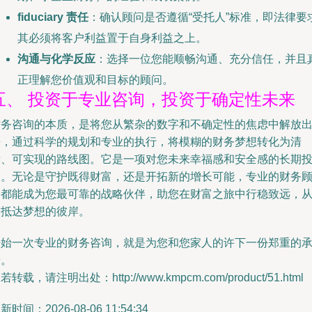
fiduciary 责任
：确认顾问是否遵循“受托人”标准，即法律要
其必须将客户利益置于自身利益之上。
沟通与化学反应
：选择一位您能顺畅沟通、充分信任，并且
正理解您价值观和目标的顾问。
五、 投资于专业咨询，投资于确定性未来
财务咨询的本质，是将您从繁杂的数字和不确定性的焦虑中解放
来，通过科学的规划和专业的执行，将模糊的财务梦想转化为清
晰、可实现的路线图。它是一项对您未来幸福感和安全感的长期
资。无论是守护既得财富，还是开拓新的增长可能，专业的财务
问都能成为您最可靠的战略伙伴，助您在财富之旅中行稳致远，
容抵达梦想的彼岸。
开始一次专业的财务咨询，就是为您和您家人的许下一份郑重的
诺。
若转载，请注明出处：http://www.kmpcm.com/product/51.html
新时间：2026-08-06 11:54:34