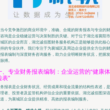
在当今竞争激烈的商业环境中，准确、合规的财务报表与专业的
务咨询是企业稳健运营与决策制胜的关键。对于位于湖北省襄阳
襄城区的企业而言，湖北诚佰图财务服务机构正是能够提供此核
支持的专业伙伴。我们专注于为襄城区及周边企业提供全方位的
务报表编制与深度财务咨询服务，助力企业明晰财务状况，把握
展脉搏。
一、专业财务报表编制：企业运营的“健康
检表”
财务报表是企业财务状况、经营成果和现金流量的结构性表述，
管理者、投资者及监管机构评估企业的重要依据。湖北诚佰图深
此道，为襄城区企业提供精准、高效的报表编制服务。