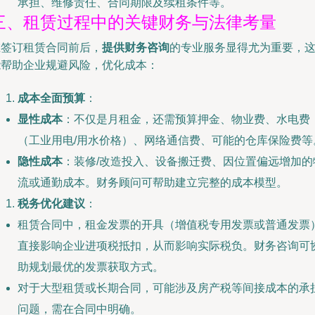
承担、维修责任、合同期限及续租条件等。
三、租赁过程中的关键财务与法律考量
在签订租赁合同前后，
提供财务咨询
的专业服务显得尤为重要，
能帮助企业规避风险，优化成本：
成本全面预算
：
显性成本
：不仅是月租金，还需预算押金、物业费、水电费
（工业用电/用水价格）、网络通信费、可能的仓库保险费等
隐性成本
：装修/改造投入、设备搬迁费、因位置偏远增加的
流或通勤成本。财务顾问可帮助建立完整的成本模型。
税务优化建议
：
租赁合同中，租金发票的开具（增值税专用发票或普通发票
直接影响企业进项税抵扣，从而影响实际税负。财务咨询可
助规划最优的发票获取方式。
对于大型租赁或长期合同，可能涉及房产税等间接成本的承
问题，需在合同中明确。